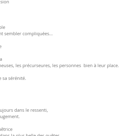
nsion
ible
ent sembler compliquées…
me
ra
uses, les précurseures, les personnes bien à leur place.
 sa sérénité.
,
oujours dans le ressenti,
jugement.
êtrice
ans la plus belle des quêtes