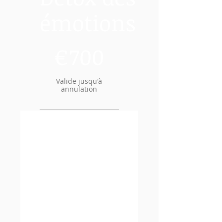
émotions
700 €
€
700
Valide jusqu'à
annulation
21 jours de pratique
Les bases pour
apprendre à vous