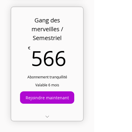
Gang des
merveilles /
Semestriel
566€
566
€
Abonnement tranquillité
Valable 6 mois
Rejoindre maintenant
Des transmissions
vibratoires